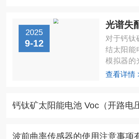
2025
对于钙钛
9-12
结太阳能
模拟器的
关键因素
查看详情 
钛矿太阳
结合理论量.
波前曲率传感器的使用注意事项