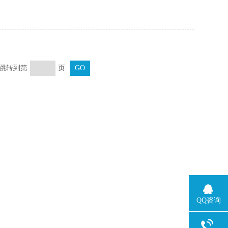
页 跳转到第
页
QQ咨询