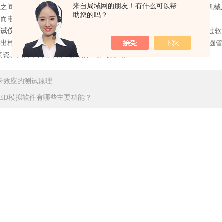
来自局域网的朋友！有什么可以帮
之间的关系，来测量材料的压电系数d33。通常，压电系数测试仪由机
助您的吗？
，而电荷测量系统则用于测量材料在受到机械应力时产生的电荷量。
测试仪
可以分析被测样品D33常数随温度、频率、时间变化的曲线。通过
得出样品的压电温谱图。对试样大小及形状无特殊要求，圆片、圆环、圆
陶瓷、高分子)以及相关器件的评价与测试。
卡效应的测试原理
LED模拟软件有哪些主要功能？