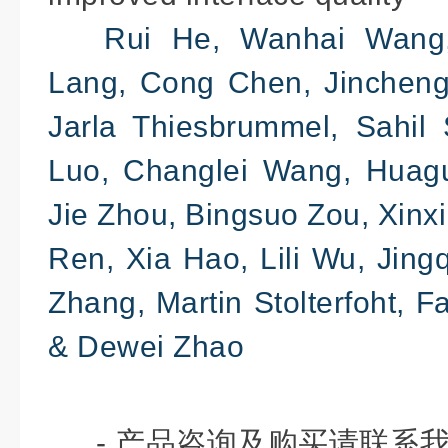
Rui He, Wanhai Wang, 
Lang, Cong Chen, Jincheng
Jarla Thiesbrummel, Sahil
Luo, Changlei Wang, Huagu
Jie Zhou, Bingsuo Zou, Xinx
Ren, Xia Hao, Lili Wu, Jin
Zhang, Martin Stolterfoht, 
& Dewei Zhao
- 产品咨询及购买请联系我