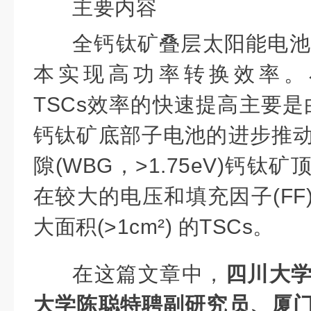
主要内容
全钙钛矿叠层太阳能电池(T
本
实
现高功
率转
换效率
。
TSCs效率的快速提高主要是由低
钙钛矿底部
子电池
的进步推
隙(WBG，>1.75eV)钙钛
在较大的电压和填充因子(FF
大面积(>1cm
²
) 的TSCs
。
在这篇文章中，
四川大
大学陈聪特聘副研究员、厦