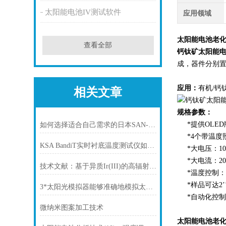
太阳能电池IV测试软件
应用领域
太阳能电池老
查看全部
钙钛矿太阳能
成，器件分别
应用：
有机/钙
相关文章
规格参数：
*提供OLED
如何选择适合自己需求的日本SAN-EI太阳光模拟器
*4个带温度照
KSA BandiT实时衬底温度测试仪如何实现多衬底同步监测？
*大电压：10
*大电流：20
技术文献：基于异质Ir(III)的高辐射容量近红外有机发光二极管
*温度控制：0
*样品可达2’
3*太阳光模拟器能够准确地模拟太阳辐射的各种性能
*自动化控制
微纳米图案加工技术
太阳能电池老