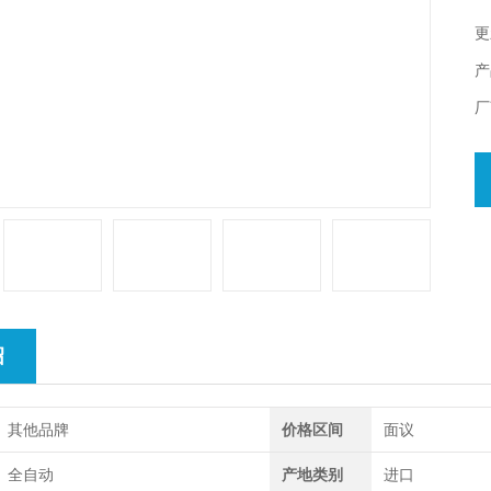
更
产
厂
绍
其他品牌
价格区间
面议
全自动
产地类别
进口