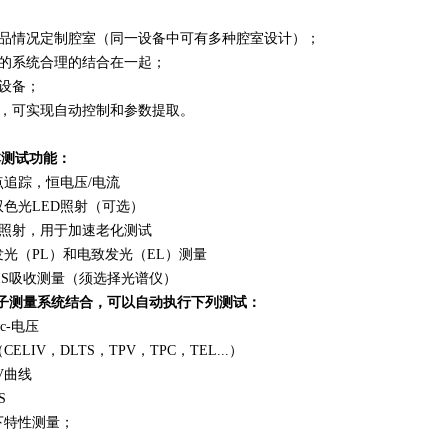
样品情况定制腔室（同一设备中可有多种腔室设计）；
同的系统合理的结合在一起；
制设备；
好，可实现自动控制和参数提取。
本测试功能：
点追踪，恒电压/电流
色光LED照射（可选）
阳照射，用于加速老化测试
光（PL）和电致发光（EL）测量
VIS吸收测量（须选择光谱仪）
s载流子测量系统结合，可以自动执行下列测试：
c-电压
LIV，DLTS，TPV，TPC，TEL...）
V曲线
S
下特性测量；