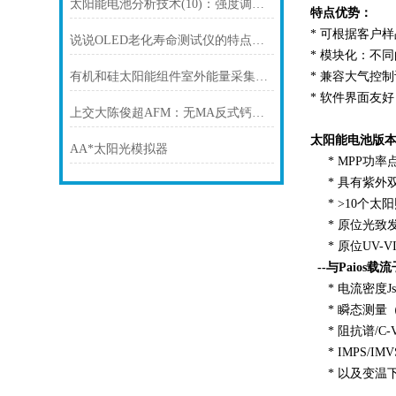
太阳能电池分析技术(10)：强度调制光电压谱 IMVS
特点优势：
* 可根据客户
说说OLED老化寿命测试仪的特点概述
* 模块化：不
有机和硅太阳能组件室外能量采集效率分析
* 兼容大气控
* 软件界面友
上交大陈俊超AFM：无MA反式钙钛矿太阳能电池效率超23%
太阳能电池版
AA*太阳光模拟器
* MPP功率
* 具有紫外双
* >10个太
* 原位光致发
* 原位UV-
--与Paio
* 电流密度Js
* 瞬态测量（CE
* 阻抗谱/C-
* IMPS/IMV
* 以及变温