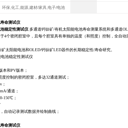
环保,化工,能源,建材/家具,电子/电池
化寿命测试仪
电池稳定性测试仪
.多通道钙钛矿/有机太阳能电池寿命测量系统和多通道OL
置于4个密闭腔室中，且每个腔室具有单独的温度（和照度）控制，全自动
钛矿太阳能电池和OLED/钙钛矿LED器件的长期稳定性/寿命研究。
版本和PV版本；
度控制的密闭腔室，多达32通道测试；
v；
mA/通道；
-150℃；
’
，自动记录测试数据并绘制曲线；
化寿命测试仪