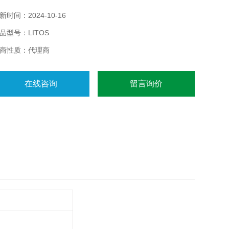
腔室中，且每个腔室具有单独的温度（和照度）控制，全自
动测量系统。
新时间：2024-10-16
品型号：LITOS
商性质：代理商
在线咨询
留言询价