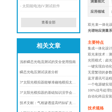
测量模式
太阳能电池IV测试软件
应用领域
查看全部
双光束一体化
光谱响应测量
主要特点
相关文章
集成一体化设
双光束技术：
光照模式：卤
浅析瞬态光电流测试的安全使用指南
一键实现自动
瞬态光电压测试误差分析
无需繁琐的参
蓝牙通讯可远
3*太阳光模拟器能够准确地模拟太阳辐射的各种性能
一个电源键实
100%信号处
3*太阳光模拟器的基础知识没学会怎能运用好它？
自动化样品安
技术文献：气相渗透提高钙钛矿太阳能电池中有机层的热稳定性
技术规格