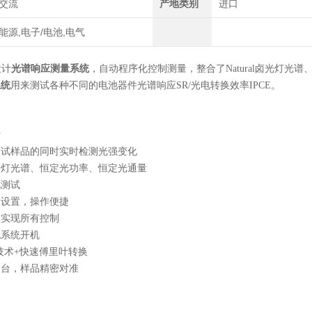
交流
产地类别
进口
能源,电子/电池,电气
设计
光谱响应测量系统
，自动程序化控制测量，整合了Natural卤光灯光谱、Cons
系统
用来测试各种不同的电池器件光谱响应SR/光电转换效率IPCE。
计
测试样品的同时实时检测光强变化
光灯光谱、恒定光功率、恒定光通量
化测试
数设置，操作便捷
程实现所有控制
现系统开机
理技术+快速傅里叶转换
装台，样品精密对准