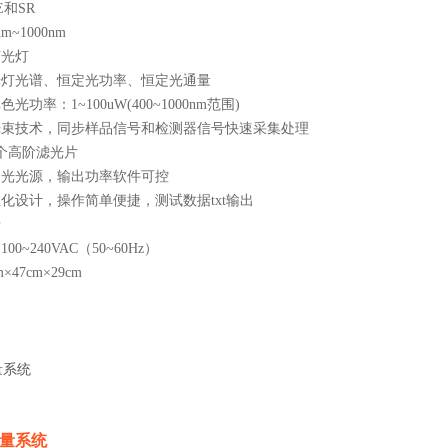
E和SR
~1000nm
卤光灯
光灯光谱、恒定光功率、恒定光通量
功率：1~100uW(400~1000nm范围)
光束技术，同步样品信号和检测器信号快速采集处理
个高阶滤光片
白光光源，输出功率软件可控
化设计，操作简单便捷，测试数据txt输出
牙
0~240VAC（50~60Hz）
47cm×29cm